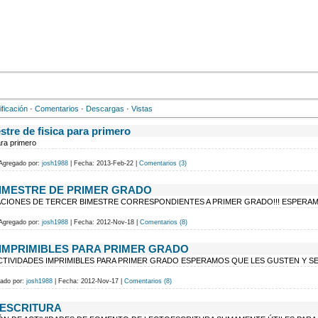
ificación
·
Comentarios
·
Descargas
·
Vistas
stre de fisica para primero
ara primero
Agregado por:
josh1988
|
Fecha:
2013-Feb-22
|
Comentarios (3)
IMESTRE DE PRIMER GRADO
CIONES DE TERCER BIMESTRE CORRESPONDIENTES A PRIMER GRADO!!! ESPERAM
Agregado por:
josh1988
|
Fecha:
2012-Nov-18
|
Comentarios (8)
 IMPRIMIBLES PARA PRIMER GRADO
CTIVIDADES IMPRIMIBLES PARA PRIMER GRADO ESPERAMOS QUE LES GUSTEN Y SEA
ado por:
josh1988
|
Fecha:
2012-Nov-17
|
Comentarios (8)
OESCRITURA