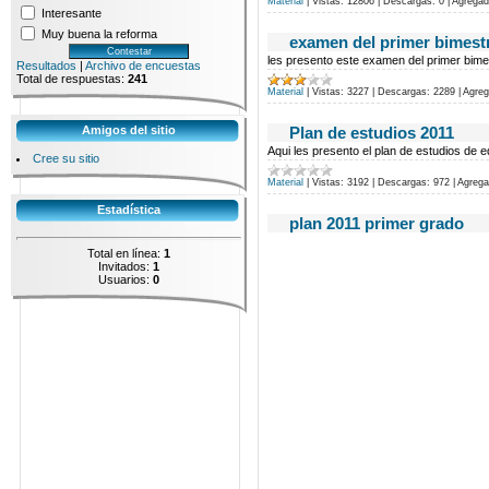
Material
|
Vistas:
12806
|
Descargas:
0
|
Agregad
Interesante
Muy buena la reforma
examen del primer bimestr
les presento este examen del primer bime
Resultados
|
Archivo de encuestas
Total de respuestas:
241
Material
|
Vistas:
3227
|
Descargas:
2289
|
Agreg
Plan de estudios 2011
Amigos del sitio
Aqui les presento el plan de estudios de 
Cree su sitio
Material
|
Vistas:
3192
|
Descargas:
972
|
Agrega
Estadística
plan 2011 primer grado
Total en línea:
1
Invitados:
1
Usuarios:
0