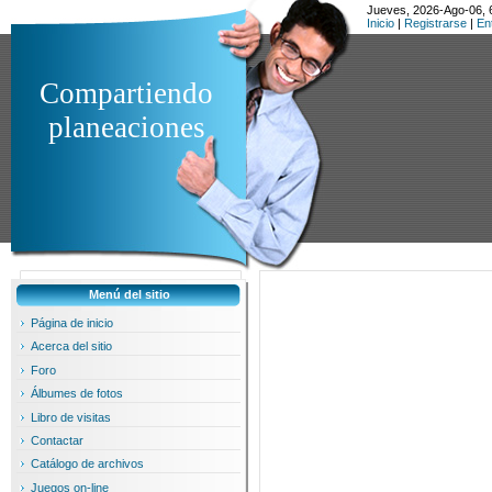
Jueves, 2026-Ago-06, 
Inicio
|
Registrarse
|
En
Compartiendo
planeaciones
Menú del sitio
Página de inicio
Acerca del sitio
Foro
Álbumes de fotos
Libro de visitas
Contactar
Catálogo de archivos
Juegos on-line