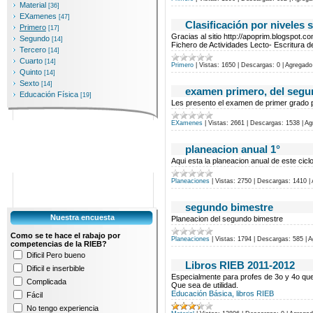
Material
[36]
EXamenes
[47]
Clasificación por niveles 
Primero
[17]
Gracias al sitio http://apoprim.blogspot.
Segundo
[14]
Fichero de Actividades Lecto- Escritura d
Tercero
[14]
Cuarto
[14]
Primero
|
Vistas:
1650
|
Descargas:
0
|
Agregado
Quinto
[14]
Sexto
[14]
examen primero, del segu
Educación Física
[19]
Les presento el examen de primer grado p
EXamenes
|
Vistas:
2661
|
Descargas:
1538
|
Ag
planeacion anual 1°
Aqui esta la planeacion anual de este cicl
Planeaciones
|
Vistas:
2750
|
Descargas:
1410
|
segundo bimestre
Nuestra encuesta
Planeacion del segundo bimestre
Como se te hace el rabajo por
Planeaciones
|
Vistas:
1794
|
Descargas:
585
|
A
competencias de la RIEB?
Dificil Pero bueno
Libros RIEB 2011-2012
Dificil e inserbible
Especialmente para profes de 3o y 4o que n
Complicada
Que sea de utilidad.
Educación Básica, libros RIEB
Fácil
No tengo experiencia