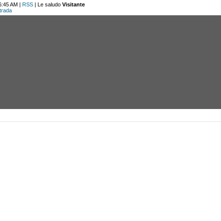
6:45 AM |
RSS
|
Le saludo
Visitante
trada