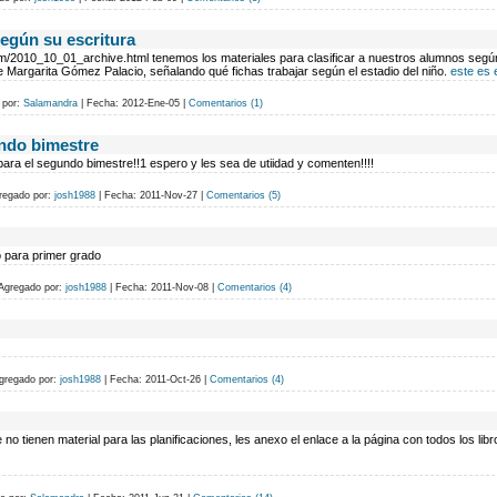
según su escritura
com/2010_10_01_archive.html tenemos los materiales para clasificar a nuestros alumnos según 
e Margarita Gómez Palacio, señalando qué fichas trabajar según el estadio del niño.
este es el
 por:
Salamandra
|
Fecha:
2012-Ene-05
|
Comentarios (1)
ndo bimestre
ara el segundo bimestre!!1 espero y les sea de utiidad y comenten!!!!
regado por:
josh1988
|
Fecha:
2011-Nov-27
|
Comentarios (5)
o para primer grado
Agregado por:
josh1988
|
Fecha:
2011-Nov-08
|
Comentarios (4)
gregado por:
josh1988
|
Fecha:
2011-Oct-26
|
Comentarios (4)
o tienen material para las planificaciones, les anexo el enlace a la página con todos los lib