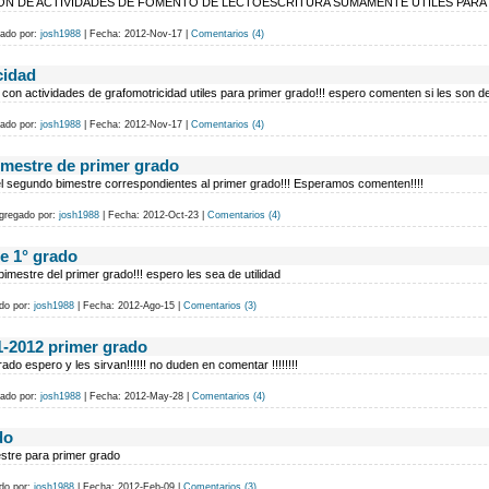
N DE ACTIVIDADES DE FOMENTO DE LECTOESCRITURA SUMAMENTE ÚTILES PARA 
ado por:
josh1988
|
Fecha:
2012-Nov-17
|
Comentarios (4)
cidad
con actividades de grafomotricidad utiles para primer grado!!! espero comenten si les son de 
ado por:
josh1988
|
Fecha:
2012-Nov-17
|
Comentarios (4)
imestre de primer grado
l segundo bimestre correspondientes al primer grado!!! Esperamos comenten!!!!
gregado por:
josh1988
|
Fecha:
2012-Oct-23
|
Comentarios (4)
e 1° grado
bimestre del primer grado!!! espero les sea de utilidad
do por:
josh1988
|
Fecha:
2012-Ago-15
|
Comentarios (3)
1-2012 primer grado
do espero y les sirvan!!!!!! no duden en comentar !!!!!!!!
ado por:
josh1988
|
Fecha:
2012-May-28
|
Comentarios (4)
do
estre para primer grado
do por:
josh1988
|
Fecha:
2012-Feb-09
|
Comentarios (3)