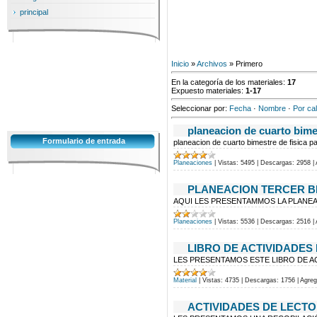
principal
Inicio
»
Archivos
» Primero
En la categoría de los materiales
:
17
Expuesto materiales
:
1-17
Seleccionar por
:
Fecha
·
Nombre
·
Por cal
planeacion de cuarto bime
Formulario de entrada
planeacion de cuarto bimestre de fisica p
Planeaciones
|
Vistas:
5495
|
Descargas:
2958
|
PLANEACION TERCER B
AQUI LES PRESENTAMMOS LA PLANEA
Planeaciones
|
Vistas:
5536
|
Descargas:
2516
|
LIBRO DE ACTIVIDADES
LES PRESENTAMOS ESTE LIBRO DE A
Material
|
Vistas:
4735
|
Descargas:
1756
|
Agreg
ACTIVIDADES DE LECT