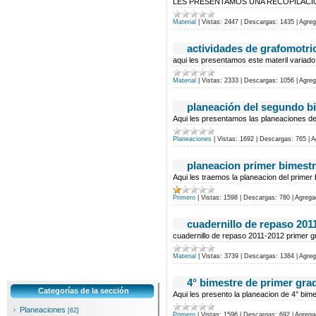
LES PRESENTAMOS UNA RECOPILACIÓ
Material
|
Vistas:
2447
|
Descargas:
1435
|
Agreg
actividades de grafomotri
aqui les presentamos este materil variado 
Material
|
Vistas:
2333
|
Descargas:
1056
|
Agreg
planeación del segundo b
Aqui les presentamos las planeaciones de
Planeaciones
|
Vistas:
1692
|
Descargas:
765
|
A
planeacion primer bimestr
Aqui les traemos la planeacion del primer 
Primero
|
Vistas:
1598
|
Descargas:
780
|
Agrega
cuadernillo de repaso 201
cuadernillo de repaso 2011-2012 primer gra
Material
|
Vistas:
3739
|
Descargas:
1384
|
Agreg
4° bimestre de primer gra
Categorías de la sección
Aqui les presento la planeacion de 4° bim
Planeaciones
[62]
Primero
|
Vistas:
1596
|
Descargas:
692
|
Agrega