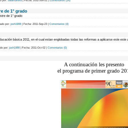
o por:
Salamandra
|
Fecha:
2011-Jun-21
|
Comentarios (14)
e de 1° grado
stre de 1° grado
ado por:
josh1988
|
Fecha:
2011-Sep-23
|
Comentarios (4)
educación básica 2011, en el cual estan englobadas todas las reformas a aplicarse este este a
do por:
josh1988
|
Fecha:
2011-Oct-02
|
Comentarios (0)
A continuación les presento
el programa de primer grado 20