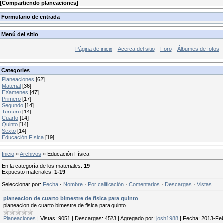
[
Compartiendo planeaciones
]
Formulario de entrada
Menú del sitio
Página de inicio
Acerca del sitio
Foro
Álbumes de fotos
Categories
Planeaciones
[62]
Material
[36]
EXamenes
[47]
Primero
[17]
Segundo
[14]
Tercero
[14]
Cuarto
[14]
Quinto
[14]
Sexto
[14]
Educación Física
[19]
Inicio
»
Archivos
» Educación Física
En la categoría de los materiales
:
19
Expuesto materiales
:
1-19
Seleccionar por
:
Fecha
·
Nombre
·
Por calificación
·
Comentarios
·
Descargas
·
Vistas
planeacion de cuarto bimestre de fisica para quinto
planeacion de cuarto bimestre de fisica para quinto
Planeaciones
|
Vistas:
9051
|
Descargas:
4523
|
Agregado por:
josh1988
|
Fecha:
2013-Fe