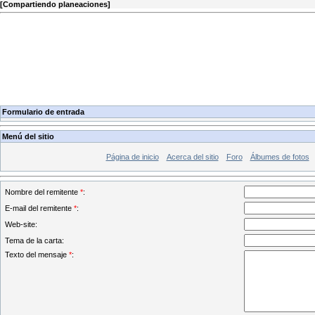
[
Compartiendo planeaciones
]
Formulario de entrada
Menú del sitio
Página de inicio
Acerca del sitio
Foro
Álbumes de fotos
Nombre del remitente
*
:
E-mail del remitente
*
:
Web-site:
Tema de la carta:
Texto del mensaje
*
: