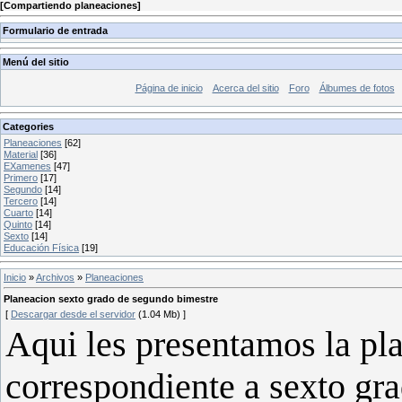
[
Compartiendo planeaciones
]
Formulario de entrada
Menú del sitio
Página de inicio
Acerca del sitio
Foro
Álbumes de fotos
Categories
Planeaciones
[62]
Material
[36]
EXamenes
[47]
Primero
[17]
Segundo
[14]
Tercero
[14]
Cuarto
[14]
Quinto
[14]
Sexto
[14]
Educación Física
[19]
Inicio
»
Archivos
»
Planeaciones
Planeacion sexto grado de segundo bimestre
[
Descargar desde el servidor
(1.04 Mb) ]
Aqui les presentamos la pl
correspondiente a sexto gr