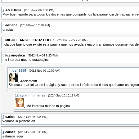
7
ANTONIO
(2013-Nov-06 2:32 PM)
Muy buen aporte para todos los docentes que compartimos la experiencia de trabajar en 
6
adriana
(2013-Ene-15 2:38 PM)
gracias!!!
5
MIGUEL ANGEL CRUZ LOPEZ
(2012-Nov-05 9:48 PM)
hola que bueno que existe esta pagina que nos ayuda a encontrar algunos documentos de 
3
luz angelica
(2012-Nov-04 8:25 PM)
me interesa mucho estapagins
4
josh1988
(2012-Nov-05 10:56 AM)
Adelante!!!!
Si deseas participar en la página y sus aportes lo único que tienes que hacer es regi
12
ayrammjimenez
(2024-Sep-15 10:12 AM)
Me interesa mucho tu pagina
2
carlos
(2012-Oct-29 8:35 PM)
veamos la planeacion
1
carlos
(2012-Oct-29 8:35 PM)
estamos aqui