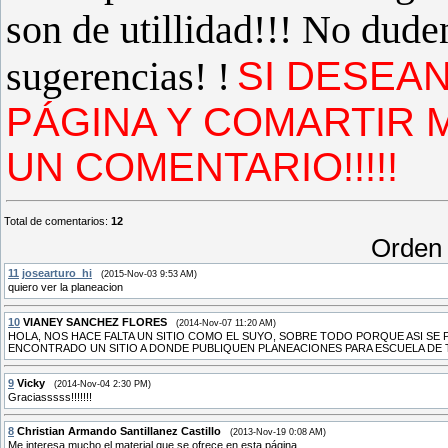
son de utillidad!!! No dud
sugerencias! !
SI DESEAN
PÁGINA Y COMARTIR 
UN COMENTARIO!!!!!
Total de comentarios
:
12
Orden 
11
josearturo_hi
(2015-Nov-03 9:53 AM)
quiero ver la planeacion
10
VIANEY SANCHEZ FLORES
(2014-Nov-07 11:20 AM)
HOLA, NOS HACE FALTA UN SITIO COMO EL SUYO, SOBRE TODO PORQUE ASI SE
ENCONTRADO UN SITIO A DONDE PUBLIQUEN PLANEACIONES PARA ESCUELA DE 
9
Vicky
(2014-Nov-04 2:30 PM)
Graciasssss!!!!!!!
8
Christian Armando Santillanez Castillo
(2013-Nov-19 0:08 AM)
Me interesa mucho el material que se ofrece en esta página.